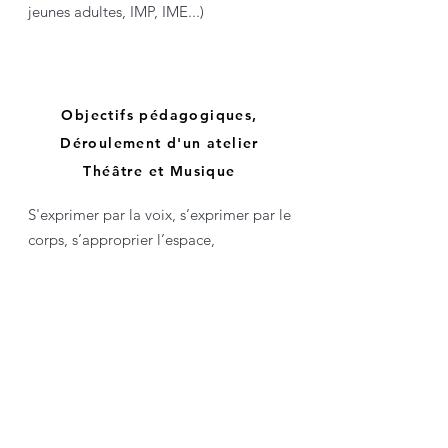
jeunes adultes, IMP, IME...)
Objectifs pédagogiques,
Déroulement d'un atelier
Théâtre et Musique
S'exprimer par la voix, s’exprimer par le
corps, s’approprier l’espace,
développer l’écoute de soi, des autres,
inventer, créer, renforcer l’estime de soi,
être au sein du groupe.
Contenu :
Échauffement corporel en groupe à
travers des jeux (passages d’énergie,
percussions corporelles, jeux groupe,