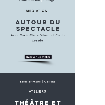
École Primaire
⎮
Collège
MÉDIATION
autour du
spectacle
Avec Marie-Claire Vilard et Carole
Corade
Résever un atelier
École primaire ⎮ Collège
ATELIERS
théâtre et